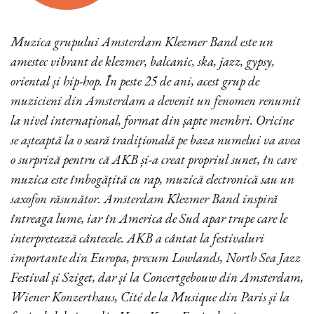
Muzica grupului Amsterdam Klezmer Band este un
amestec vibrant de klezmer, balcanic, ska, jazz, gypsy,
oriental și hip-hop. În peste 25 de ani, acest grup de
muzicieni din Amsterdam a devenit un fenomen renumit
la nivel internațional, format din șapte membri. Oricine
se așteaptă la o seară tradițională pe baza numelui va avea
o surpriză pentru că AKB și-a creat propriul sunet, în care
muzica este îmbogățită cu rap, muzică electronică sau un
saxofon răsunător. Amsterdam Klezmer Band inspiră
întreaga lume, iar în America de Sud apar trupe care le
interpretează cântecele. AKB a cântat la festivaluri
importante din Europa, precum Lowlands, North Sea Jazz
Festival și Sziget, dar și la Concertgebouw din Amsterdam,
Wiener Konzerthaus, Cité de la Musique din Paris și la