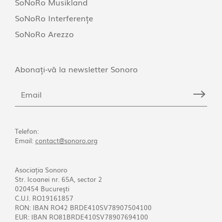
SoNoRo Musikland
SoNoRo Interferențe
SoNoRo Arezzo
Abonați-vă la newsletter Sonoro
Telefon:
Email:
contact@sonoro.org
Asociația Sonoro
Str. Icoanei nr. 65A, sector 2
020454 Bucureşti
C.U.I. RO19161857
RON: IBAN RO42 BRDE410SV78907504100
EUR: IBAN RO81BRDE410SV78907694100