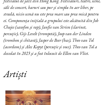
festivalul de jazz din Hong Kong. Festivaluri, teatre, scene,
săli de concert, baruri sau pur și simplu în aer liber, pe
stradă, nicio scenă nu este prea mare sau prea mică pentru
ei. Componența inițială a grupului este alcătuită din Job
Chajes (saxofon și rap), Janfie van Strien (clarinet,
percuție), Gijs Levelt (trompetă), Joop van der Linden
(trombon și chitară), Jasper de Beer (bas), Theo van Tol
(acordeon) și Alec Kopyt (percuție și voce). Theo van Tol a
decedat în 2023 și a fost înlocuit de Ellen van Vliet.
Artiști