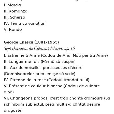
I. Marcia
II. Romanza
III. Scherzo
IV. Tema cu variațiuni
V. Rondo
George Enescu (1881-1955)
Sept chansons de Clément Marot, op. 15
I. Estrenne à Anne (Cadou de Anul Nou pentru Anne)
II. Languir me fais (Fă-mă să suspin)
III. Aux demoiselles paresseuses d'écrire
(Domnișoarelor prea leneșe să scrie)
IV. Étrenne de la rose (Cadoul trandafirului)
V. Présent de couleur blanche (Cadou de culoare
albă)
VI. Changeons propos, c'est trop chanté d'amours (Să
schimbăm subiectul, prea mult s-a cântat despre
dragoste)