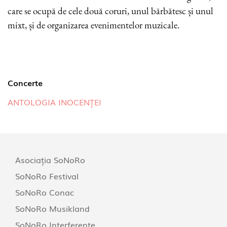
care se ocupă de cele două coruri, unul bărbătesc și unul
mixt, și de organizarea evenimentelor muzicale.
Concerte
ANTOLOGIA INOCENȚEI
Asociația SoNoRo
SoNoRo Festival
SoNoRo Conac
SoNoRo Musikland
SoNoRo Interferențe