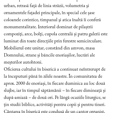
urban, retrasă faţă de linia străzii, volumetria şi
ornamentele faţadei principale, în special cele șase
coloanele corintice, timpanul şi atica înaltă îi conferă
monumentalitate. Interiorul dominat de pilaștrii
compoziţi, arce, bolţi, cupola centrală și patru galerii este
luminat din toate direcțiile prin ferestre semicirculare.
Mobilierul este unitar, constând din amvon, masa
Domnului, strane și băncile enoriașilor, lucrări ale
meșterilor autohtoni.
Oficierea cultului în biserică a continuat neîntrerupt de
la începuturi până în zilele noastre. În comunitatea de
aprox. 2000 de enoriași, în fiecare duminica au loc două
slujbe, iar în timpul săptămânii – în fiecare dimineață și
după-amiază – de două ori. Pe lângă ocaziile liturgice, se
țin studii biblice, activități pentru copii și pentru tineri.
Cântarea în biserică este condusă de un cantor organist,