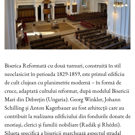
Biserica Reformată cu două turnuri, construită în stil
neoclasicist în perioada 1829-1859, este primul edificiu
de cult clujean cu planimetrie modernă – în formă de
cruce, adaptată cultului reformat, după modelul Bisericii
Mari din Debrețin (Ungaria). Georg Winkler, Johann
Schilling și Anton Kagerbauer au fost arhitecții care au
contribuit la realizarea edificiului din fondurile donate de
enoriași, clerici și familii nobiliare (Radák și Rhédei).
Silueta specifică a bisericii marchează aspectul stradal