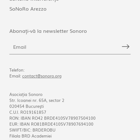
SoNoRo Arezzo
Abonați-vă la newsletter Sonoro
Telefon:
Email:
contact@sonoro.org
Asociația Sonoro
Str. Icoanei nr. 65A, sector 2
020454 Bucureşti
C.U.I. RO19161857
RON: IBAN RO42 BRDE410SV78907504100
EUR: IBAN RO81BRDE410SV78907694100
SWIFT/BIC: BRDEROBU
Filiala BRD Academiei