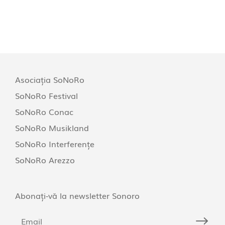
Asociația SoNoRo
SoNoRo Festival
SoNoRo Conac
SoNoRo Musikland
SoNoRo Interferențe
SoNoRo Arezzo
Abonați-vă la newsletter Sonoro