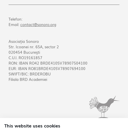
Telefon:
Email:
contact@sonoro.org
Asociația Sonoro
Str. Icoanei nr. 65A, sector 2
020454 Bucureşti
C.U.I. RO19161857
RON: IBAN RO42 BRDE410SV78907504100
EUR: IBAN RO81BRDE410SV78907694100
SWIFT/BIC: BRDEROBU
Filiala BRD Academiei
This website uses cookies