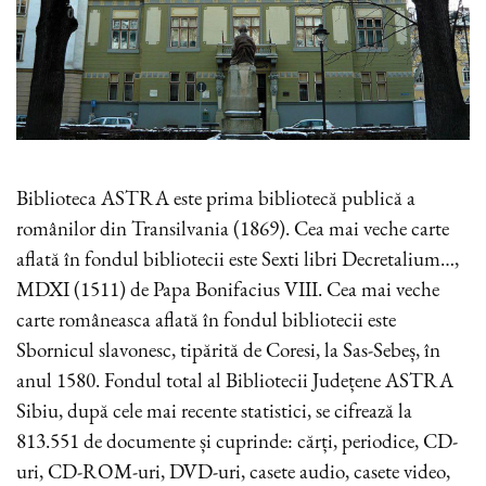
Biblioteca ASTRA este prima bibliotecă publică a
românilor din Transilvania (1869). Cea mai veche carte
aflată în fondul bibliotecii este Sexti libri Decretalium…,
MDXI (1511) de Papa Bonifacius VIII. Cea mai veche
carte româneasca aflată în fondul bibliotecii este
Sbornicul slavonesc, tipărită de Coresi, la Sas-Sebeș, în
anul 1580. Fondul total al Bibliotecii Județene ASTRA
Sibiu, după cele mai recente statistici, se cifrează la
813.551 de documente și cuprinde: cărți, periodice, CD-
uri, CD-ROM-uri, DVD-uri, casete audio, casete video,