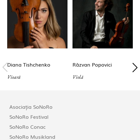
Diana Tishchenko
Răzvan Popovici
Vioară
Violă
V
Asociația SoNoRo
SoNoRo Festival
SoNoRo Conac
SoNoRo Musikland