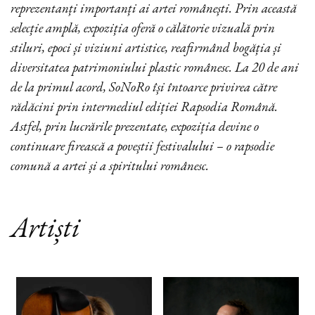
reprezentanți importanți ai artei românești. Prin această
selecție amplă, expoziția oferă o călătorie vizuală prin
stiluri, epoci și viziuni artistice, reafirmând bogăția și
diversitatea patrimoniului plastic românesc. La 20 de ani
de la primul acord, SoNoRo își întoarce privirea către
rădăcini prin intermediul ediției Rapsodia Română.
Astfel, prin lucrările prezentate, expoziția devine o
continuare firească a poveștii festivalului – o rapsodie
comună a artei și a spiritului românesc.
Artiști