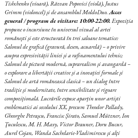
Tishchenko (vioară), Răzvan Popovici (violă), Justus
Grimm (violoncel) și de ansamblul MoldoDuo.
Acces
general / program de vizitare: 10:00-22:00.
Expoziția
propune o incursiune în universul vizual al artei
românești și este structurată în trei saloane tematice:
Salonul de grafică
(gravură, desen, acuarelă) – o privire
asupra expresivității liniei și a rafinamentului tehnic;
Salonul de pictură modernă, suprarealism și avangardă
–
o explorare a libertății creative și a inovației formale și
Salonul de artă românească clasică
– un dialog între
tradiție și modernitate, între sensibilitate și rigoare
compozițională. Lucrările expuse aparțin unor artiști
emblematici ai secolului XX, precum Theodor Pallady,
Gheorghe Petrașcu, Francisc Șirato, Samuel Mützner, Ion
Țuculescu, M. H. Maxy, Victor Brauner, Doru Bucur,
Aurel Cojan, Wanda Sachelarie-Vladimirescu și alți