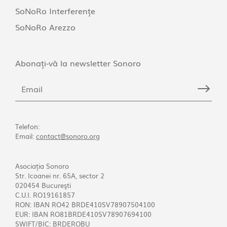
SoNoRo Interferențe
SoNoRo Arezzo
Abonați-vă la newsletter Sonoro
Telefon:
Email:
contact@sonoro.org
Asociația Sonoro
Str. Icoanei nr. 65A, sector 2
020454 Bucureşti
C.U.I. RO19161857
RON: IBAN RO42 BRDE410SV78907504100
EUR: IBAN RO81BRDE410SV78907694100
SWIFT/BIC: BRDEROBU