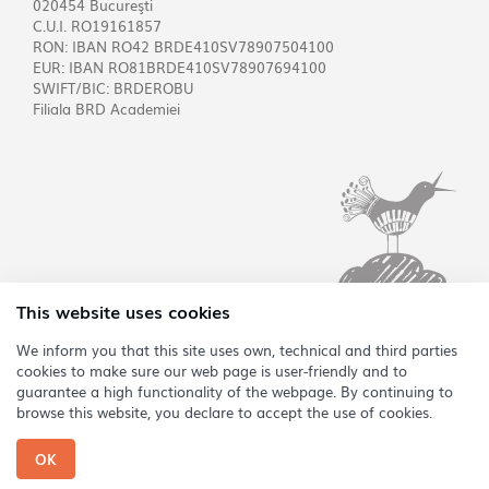
020454 Bucureşti
C.U.I. RO19161857
RON: IBAN RO42 BRDE410SV78907504100
EUR: IBAN RO81BRDE410SV78907694100
SWIFT/BIC: BRDEROBU
Filiala BRD Academiei
This website uses cookies
We inform you that this site uses own, technical and third parties
cookies to make sure our web page is user-friendly and to
EN
guarantee a high functionality of the webpage. By continuing to
browse this website, you declare to accept the use of cookies.
Copyright @2026 Asociația Sonoro
OK