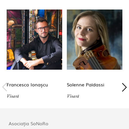
Francesco Ionașcu
Solenne Païdassi
Vioară
Vioară
Asociația SoNoRo