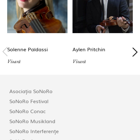
Solenne Païdassi
Aylen Pritchin
Vioară
Vioară
V
Asociația SoNoRo
SoNoRo Festival
SoNoRo Conac
SoNoRo Musikland
SoNoRo Interferențe