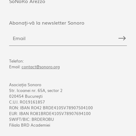
SoNoRo Arezzo
Abonați-vă la newsletter Sonoro
Telefon:
Email:
contact@sonoro.org
Asociația Sonoro
Str. Icoanei nr. 65A, sector 2
020454 Bucureşti
C.U.I. RO19161857
RON: IBAN RO42 BRDE410SV78907504100
EUR: IBAN RO81BRDE410SV78907694100
SWIFT/BIC: BRDEROBU
Filiala BRD Academiei